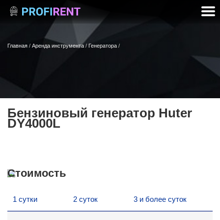
Главная
/
Аренда инструмента
/
Генератора
/
Бензиновый генератор Huter
DY4000L
Стоимость
1 сутки
2 суток
3 и более суток